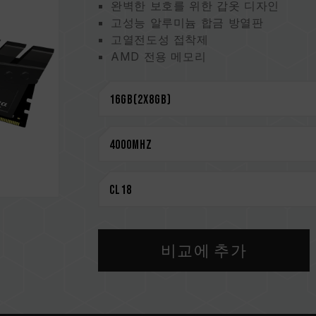
완벽한 보호를 위한 갑옷 디자인
고성능 알루미늄 합금 방열판
고열전도성 접착제
AMD 전용 메모리
신뢰성을 위해 엄선한 고품질 IC
O.C. Profile 원터치 오버클럭 지원
초저 작동 전압으로 에너지 절약
대만발명특허(인증번호: M585419)
중국 실용 특허(번호: CN 210038691U
CAUTION
호환되는 플랫폼 관련 정보는
'호환성 
메모리 제품을 구매하기 전에, 반드시 
을 참고하십시오.
비교에 추가
용량, 주파수, 브랜드, 모델이 상이한
환성 테스트를 통해 페어링 됐습니다.
지거나 부팅되지 않을 수 있습니다.
CPU 메모리 컨트롤러(IMC)의 품질과