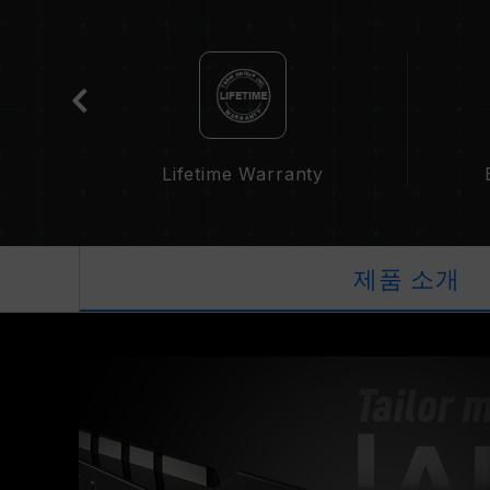
cation
Lifetime Warranty
제품 소개