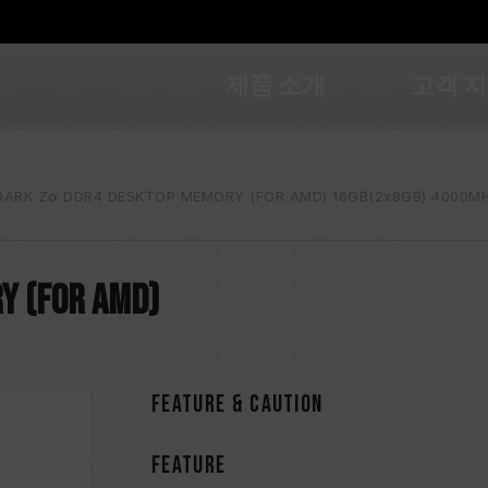
제품 소개
고객 
DARK Zα DDR4 DESKTOP MEMORY (FOR AMD) 16GB(2x8GB) 4000MH
Y (FOR AMD)
FEATURE & CAUTION
FEATURE