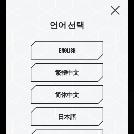
운 열과 냉열 에너지 변환을 모티브로, 현무암과 같
은 금속의 2피스 경사 알루미늄 패턴을 융합하고 시
각화하여 우수한 방열, 냉각 효과를 가지며, T-
언어 선택
FORCE 로고를 각인하여 최고의 재미를 선사합니
다.
English
繁體中文
简体中文
日本語