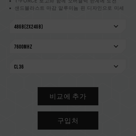
T-FORCE 로고와 함께 오버클럭 한계에 도전
샌드블라스트 마감 알루미늄 핀 디자인으로 미세
한 적층으로 우수한 방열
2mm 두께의 방열판으로 완벽한 방열 효과
특허 기술로 엄선된 고품질 IC
전원 관리 웨이퍼 탑재로 안정적이고 효율적인 전
력 운용
시스템 안정성 향상을 위한 On-Die ECC 오류 제
거 메커니즘
평생 보증
CAUTION
호환되는 플랫폼 관련 정보는
'호환성 검색'
을 통
비교에 추가
해 확인하실 수 있습니다.
메모리 제품을 구매하기 전에, 반드시 메인보드
브랜드에서 제공하는 QVL(호환성 목록)을 참고하
구입처
십시오.
용량, 주파수, 브랜드, 모델이 상이한 메모리를 혼
용하지 마십시오. 각 세트의 메모리는 호환성 테