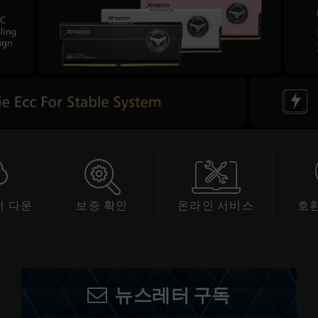
 다운
보증 확인
온라인 서비스
호
드
뉴스레터 구독