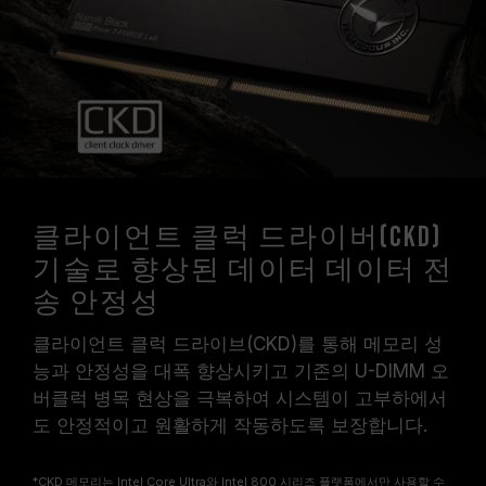
오버클럭(XMP 3.0설정 활성화 등)은 JEDEC 표
준을 초과해, 시스템 안정성에 영향을 미칠 수 있
습니다. 오버클럭으로 인한 시스템 불안정이 생길
경우 BIOS 기본값으로 복원하시길 바랍니다.
메모리 모듈에 기재된 주파수는 달성 가능한 최대
주파수이며, 모든 시스템에서 도달하지 못할 수
있습니다.
메인보드 및 프로세서가 해당 오버클럭 기술
(XMP 3.0)을 지원하는지 반드시 확인하십시오.
클라이언트 클럭 드라이버(CKD)
지원되지 않을 경우, 메모리가 표기된 오버클럭
기술로 향상된 데이터 데이터 전
주파수에 도달하지 못할 수 있습니다.
TEAMGROUP의 모든 메모리 모듈은 표준 전압
송 안정성
범위 내에서 테스트됩니다. 프로세서나 메인보드
의 문제로 인한 고장은 해당 제조사에 문의하여
클라이언트 클럭 드라이브(CKD)를 통해 메모리 성
A/S를 받으시길 바랍니다.
능과 안정성을 대폭 향상시키고 기존의 U-DIMM 오
CKD 메모리는 Intel Core Ultra 및 Intel 800 시
버클럭 병목 현상을 극복하여 시스템이 고부하에서
리즈 플랫폼에서만 사용 가능하며, 호환 목록에
도 안정적이고 원활하게 작동하도록 보장합니다.
없는 플랫폼에서는 사용할 경우 부팅이 안되거나
주파수가 낮아질 수 있습니다.
*CKD 메모리는 Intel Core Ultra와 Intel 800 시리즈 플랫폼에서만 사용할 수