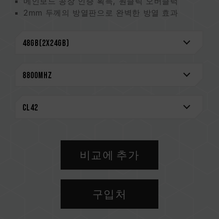
메인보드 공장 인증 획득, 원클릭 오버클럭
2mm 두께의 방열판으로 완벽한 방열 효과
하이엔드 방해 방지 10단 PCB 플레이트
T-FORCE 로고와 함께 오버클럭 한계에 도전
특허 기술로 엄선된 고품질 IC (대만 발명특허:
I751093, 미국 발명특허: US11488679B1)
전원 관리 웨이퍼 탑재로 안정적이고 효율적인 전
력 운용
시스템 안정성 향상을 위한 On-Die ECC 오류 제
거 메커니즘
평생 보증
CAUTION
비교에 추가
호환되는 플랫폼 관련 정보는
'호환성 검색'
을 통
해 확인하실 수 있습니다.
메모리 제품을 구매하기 전에, 반드시 메인보드
구입처
브랜드에서 제공하는 QVL(호환성 목록)을 참고하
십시오.
용량, 주파수, 브랜드, 모델이 상이한 메모리를 혼