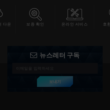
 다운
보증 확인
온라인 서비스
호
드
뉴스레터 구독
보내기