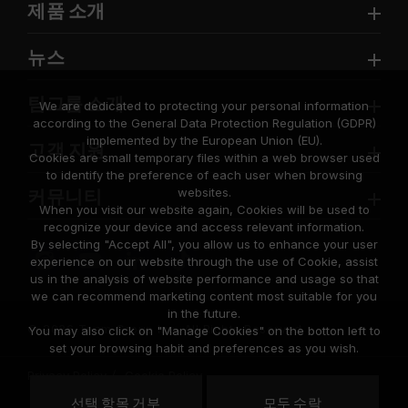
제품 소개
뉴스
팀그룹 소개
We are dedicated to protecting your personal information
according to the General Data Protection Regulation (GDPR)
implemented by the European Union (EU).
고객 지원
Cookies are small temporary files within a web browser used
to identify the preference of each user when browsing
websites.
커뮤니티
When you visit our website again, Cookies will be used to
recognize your device and access relevant information.
By selecting "Accept All", you allow us to enhance your user
experience on our website through the use of Cookie, assist
us in the analysis of website performance and usage so that
we can recommend marketing content most suitable for you
in the future.
© 2026 Team Group Inc. All Rights Reserved.
You may also click on "Manage Cookies" on the botton left to
set your browsing habit and preferences as you wish.
Privacy Policy
Cookie Policy
United
선택 항목 거부
모두 수락