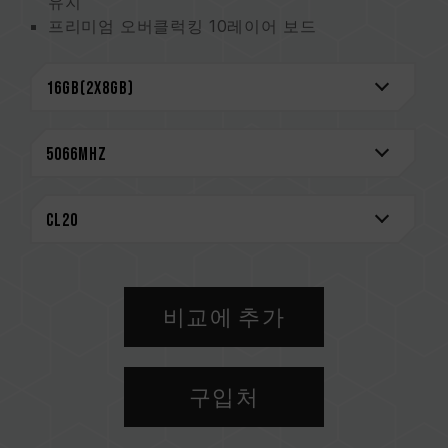
유지
프리미엄 오버클럭킹 10레이어 보드
우수한 성능 및 용량 업그레이드
신뢰성을 위해 엄선한 고품질 IC
O.C. Profile 원터치 오버클럭 지원
여러 조명 제어 소프트웨어 지원
대만발명특허(인증번호: I703920)
중국 실용 특허(번호: CN 210039639 U)
CAUTION
호환되는 플랫폼 관련 정보는
'호환성 검색'
을 통
해 확인하실 수 있습니다.
메모리 제품을 구매하기 전에, 반드시 메인보드
비교에 추가
브랜드에서 제공하는 QVL(호환성 목록)을 참고하
십시오.
용량, 주파수, 브랜드, 모델이 상이한 메모리를 혼
구입처
용하지 마십시오. 각 세트의 메모리는 호환성 테
스트를 통해 페어링 됐습니다. 다른 세트의 메모
리를 혼용하면 시스템이 불안정해지거나 부팅되