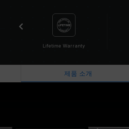
cation
Lifetime Warranty
제품 소개