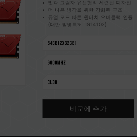
빛과 그림자 유선형의 세련된 디자인
더 나은 냉각을 위한 강화된 구조
듀얼 모드 빠른 원터치 오버클럭 인증
(대만 발명특허: I914103)
PMIC 저전력 설계로 전력 안정성,효
강화된 냉각 설계
On-die ECC 기술을 통해 더욱더 
신뢰성을 위해 엄선한 고품질 IC
CAUTION
호환되는 플랫폼 관련 정보는
'호환성 
메모리 제품을 구매하기 전에, 반드시 
을 참고하십시오.
용량, 주파수, 브랜드, 모델이 상이한
비교에 추가
환성 테스트를 통해 페어링 됐습니다.
지거나 부팅되지 않을 수 있습니다.
CPU 메모리 컨트롤러(IMC)의 품질과
클럭에 영향을 줄 수 있습니다.