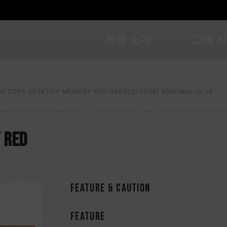
제품 소개
고객 
N DDR5 DESKTOP MEMORY RED 64GB(2x32GB) 6000MHz CL38
 RED
FEATURE & CAUTION
FEATURE