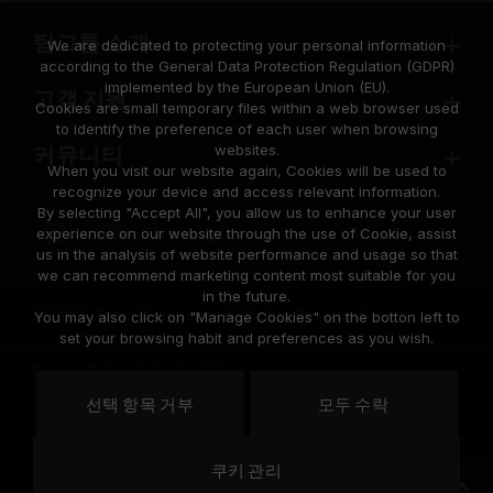
팀그룹 소개
We are dedicated to protecting your personal information
according to the General Data Protection Regulation (GDPR)
implemented by the European Union (EU).
고객 지원
Cookies are small temporary files within a web browser used
to identify the preference of each user when browsing
websites.
커뮤니티
When you visit our website again, Cookies will be used to
recognize your device and access relevant information.
By selecting "Accept All", you allow us to enhance your user
experience on our website through the use of Cookie, assist
us in the analysis of website performance and usage so that
we can recommend marketing content most suitable for you
in the future.
© 2026 Team Group Inc. All Rights Reserved.
You may also click on "Manage Cookies" on the botton left to
set your browsing habit and preferences as you wish.
Privacy Policy
Cookie Policy
United
선택 항목 거부
모두 수락
위치
States
쿠키 관리