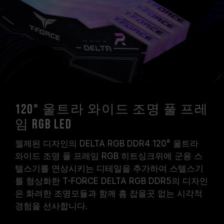
시스템 설정 및 하드웨어 사양에 의해 제한됩니
다.
오버클럭(XMP 3.0 / EXPO 설정 활성화 등)은
JEDEC 표준을 초과해, 시스템 안정성에 영향을
미칠 수 있습니다. 오버클럭으로 인한 시스템 불
안정이 생길 경우 BIOS 기본값으로 복원하시길
바랍니다.
메모리 모듈에 기재된 주파수는 달성 가능한 최대
주파수이며, 모든 시스템에서 도달하지 못할 수
120° 울트라 와이드 조명 풀 프레
있습니다.
임 RGB LED
메인보드 및 프로세서가 해당 오버클럭 기술
(XMP 3.0 / EXPO)을 지원하는지 반드시 확인하
젤제된 디자인의 DELTA RGB DDR4 120° 울트라
십시오. 지원되지 않을 경우, 메모리가 표기된 오
와이드 조명 풀 프레임 RGB 히트싱크위에 군용 스
버클럭 주파수에 도달하지 못할 수 있습니다.
텔스기를 연상시키는 디테일을 추가하여 스텔스기
TEAMGROUP의 모든 메모리 모듈은 표준 전압
를 형상화한 T-FORCE DELTA RGB DDR5의 디자인
범위 내에서 테스트됩니다. 프로세서나 메인보드
은 화려한 조명모듈과 함께 흠 잡을곳 없는 시각적
의 문제로 인한 고장은 해당 제조사에 문의하여
경험을 선사합니다.
A/S를 받으시길 바랍니다.