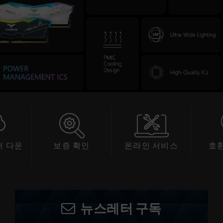
 다운
보증 확인
온라인 서비스
호
드
뉴스레터 구독