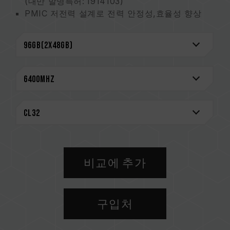
(대만 발명특허: I914103)
PMIC 저전력 설계로 전력 안정성,효율성 향상
강화된 냉각 설계
On-die ECC 기술을 통해 더욱더 안정적인 데이
터 무결성을 유지
신뢰성을 위해 엄선한 고품질 IC
스마트 RGB IC 컨트롤러 내장
대만 신규특허(인증번호: M640994)
혁신적인 선로 구조 설계로 소비전력 및 발열 저
감
(대만 발명특허: I842298)
(미국 발명특허: US12111715B2)
비교에 추가
CAUTION
호환되는 플랫폼 관련 정보는
'호환성 검색'
을 통
해 확인하실 수 있습니다.
구입처
메모리 제품을 구매하기 전에, 반드시 메인보드
브랜드에서 제공하는 QVL(호환성 목록)을 참고하
십시오.