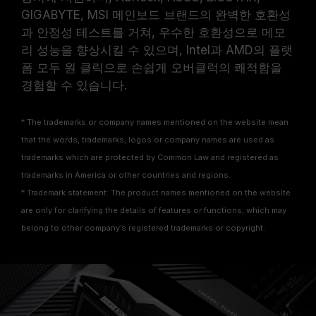
GIGABYTE, MSI 메인보드 브랜드의 완벽한 호환성
과 안정성 테스트를 거쳐, 우수한 호환성으로 메모
리 성능을 향상시킬 수 있으며, Intel과 AMD의 플랫
폼 모두 원 클릭으로 손쉽게 오버클럭의 쾌적함을
경험할 수 있습니다.
* The trademarks or company names mentioned on the website mean
that the words, trademarks, logos or company names are used as
trademarks which are protected by Common Law and registered as
trademarks in America or other countries and regions.
* Trademark statement: The product names mentioned on the website
are only for clarifying the details of features or functions, which may
belong to other company’s registered trademarks or copyright.