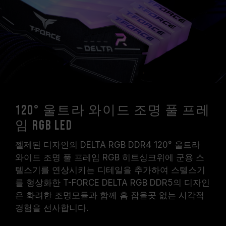
시스템 설정 및 하드웨어 사양에 의해 제한됩니
다.
오버클럭(XMP 3.0 / EXPO 설정 활성화 등)은
JEDEC 표준을 초과해, 시스템 안정성에 영향을
미칠 수 있습니다. 오버클럭으로 인한 시스템 불
안정이 생길 경우 BIOS 기본값으로 복원하시길
바랍니다.
메모리 모듈에 기재된 주파수는 달성 가능한 최대
주파수이며, 모든 시스템에서 도달하지 못할 수
120° 울트라 와이드 조명 풀 프레
있습니다.
임 RGB LED
메인보드 및 프로세서가 해당 오버클럭 기술
(XMP 3.0 / EXPO)을 지원하는지 반드시 확인하
젤제된 디자인의 DELTA RGB DDR4 120° 울트라
십시오. 지원되지 않을 경우, 메모리가 표기된 오
와이드 조명 풀 프레임 RGB 히트싱크위에 군용 스
버클럭 주파수에 도달하지 못할 수 있습니다.
텔스기를 연상시키는 디테일을 추가하여 스텔스기
TEAMGROUP의 모든 메모리 모듈은 표준 전압
를 형상화한 T-FORCE DELTA RGB DDR5의 디자인
범위 내에서 테스트됩니다. 프로세서나 메인보드
은 화려한 조명모듈과 함께 흠 잡을곳 없는 시각적
의 문제로 인한 고장은 해당 제조사에 문의하여
경험을 선사합니다.
A/S를 받으시길 바랍니다.