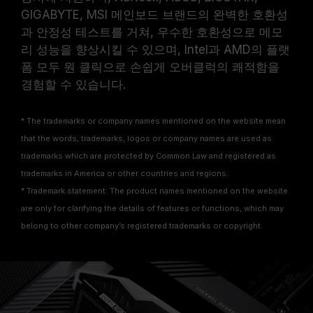
GIGABYTE, MSI 메인보드 브랜드의 완벽한 호환성
과 안정성 테스트를 거쳐, 우수한 호환성으로 메모
리 성능을 향상시킬 수 있으며, Intel과 AMD의 플랫
폼 모두 원 클릭으로 손쉽게 오버클럭의 쾌적함을
경험할 수 있습니다.
* The trademarks or company names mentioned on the website mean
that the words, trademarks, logos or company names are used as
trademarks which are protected by Common Law and registered as
trademarks in America or other countries and regions.
* Trademark statement: The product names mentioned on the website
are only for clarifying the details of features or functions, which may
belong to other company’s registered trademarks or copyright.