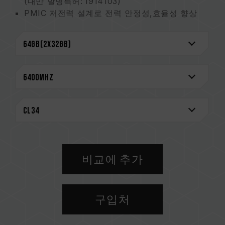
(대만 발명특허: I914103)
PMIC 저전력 설계로 전력 안정성,효율성 향상
강화된 냉각 설계
On-die ECC 기술을 통해 더욱더 안정적인 데이
터 무결성을 유지
신뢰성을 위해 엄선한 고품질 IC
스마트 RGB IC 컨트롤러 내장
대만 신규특허(인증번호: M640994)
혁신적인 선로 구조 설계로 소비전력 및 발열 저
감
(대만 발명특허: I842298)
(미국 발명특허: US12111715B2)
비교에 추가
CAUTION
호환되는 플랫폼 관련 정보는
'호환성 검색'
을 통
해 확인하실 수 있습니다.
구입처
메모리 제품을 구매하기 전에, 반드시 메인보드
브랜드에서 제공하는 QVL(호환성 목록)을 참고하
십시오.