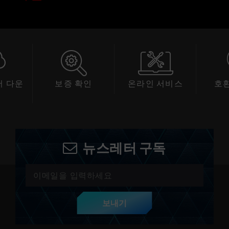
 다운
보증 확인
온라인 서비스
호
드
뉴스레터 구독
보내기