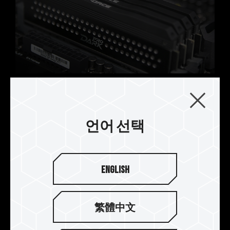
TEAMGROUP의 모든 메모리 모듈은 표준 전압
범위 내에서 테스트됩니다. 프로세서나 메인보드
의 문제로 인한 고장은 해당 제조사에 문의하여
A/S를 받으시길 바랍니다.
5 피스 히트 싱크의 최고 공예 독
특한 트렌치 디자인 방열핀
언어 선택
다중 금속 가공 냉각 모듈을 사용하여 상부 덮개가
일체형으로 단조되고 정밀한 CNC 기술로 홈이 만
들어집니다. 내부는 최상급 알루미늄을 압착 성형하
여 양극에 색상을 입히고, 외부 원공에 의해 스탬핑
English
되어 방열 효과를 높입니다.
繁體中文