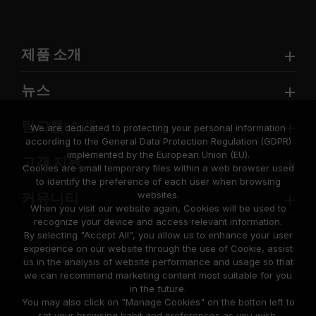
제품 소개
뉴스
팀그룹 소개
We are dedicated to protecting your personal information
according to the General Data Protection Regulation (GDPR)
implemented by the European Union (EU).
고객 지원
Cookies are small temporary files within a web browser used
to identify the preference of each user when browsing
websites.
커뮤니티
When you visit our website again, Cookies will be used to
recognize your device and access relevant information.
By selecting "Accept All", you allow us to enhance your user
experience on our website through the use of Cookie, assist
us in the analysis of website performance and usage so that
we can recommend marketing content most suitable for you
in the future.
© 2026 Team Group Inc. All Rights Reserved.
You may also click on "Manage Cookies" on the botton left to
set your browsing habit and preferences as you wish.