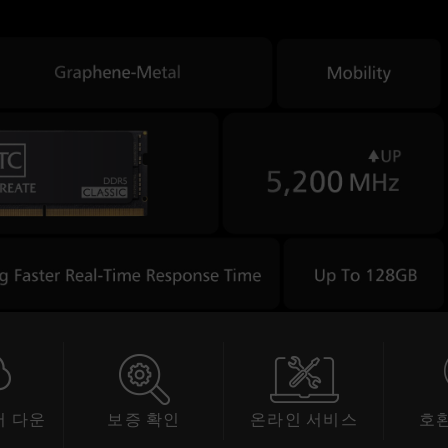
 다운
보증 확인
온라인 서비스
호
드