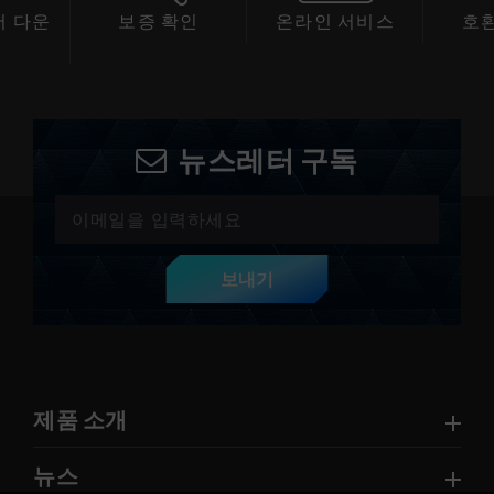
 다운
보증 확인
온라인 서비스
호
드
뉴스레터 구독
보내기
제품 소개
뉴스