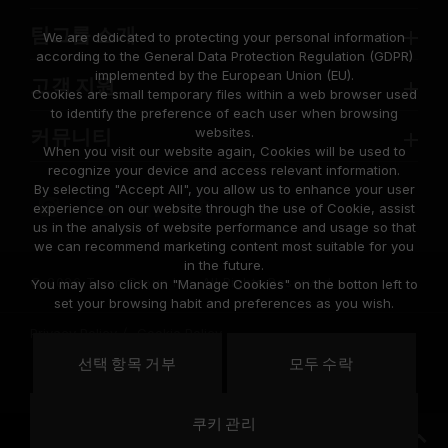
팀그룹 소개
We are dedicated to protecting your personal information
according to the General Data Protection Regulation (GDPR)
implemented by the European Union (EU).
고객 지원
Cookies are small temporary files within a web browser used
to identify the preference of each user when browsing
websites.
커뮤니티
When you visit our website again, Cookies will be used to
recognize your device and access relevant information.
By selecting "Accept All", you allow us to enhance your user
experience on our website through the use of Cookie, assist
us in the analysis of website performance and usage so that
we can recommend marketing content most suitable for you
in the future.
© 2026 Team Group Inc. All Rights Reserved.
You may also click on "Manage Cookies" on the botton left to
set your browsing habit and preferences as you wish.
Privacy Policy
Cookie Policy
United
선택 항목 거부
모두 수락
위치
States
쿠키 관리