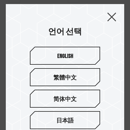
SIREN GA240M ARGB
SIREN DUO360 AIO
AIO CPU Cooler
ARGB CPU & SSD
Black (With ARGB
Liquid Cooler
언어 선택
Module)
English
繁體中文
简体中文
日本語
SIREN GD240E All-
SIREN GD240E All-
in-One ARGB CPU
in-One ARGB CPU