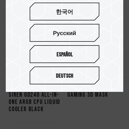
Liquid Cooler Black
Liquid Cooler White
한국어
Русский
Español
Deutsch
SIREN GD240 All-in-
Gaming 3D Mask
One ARGB CPU Liquid
Cooler Black