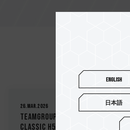
English
日本語
26.Mar.2026
TEAMGROUP, T-CREATE
CLASSIC H514 M.2 PCIe 5.0