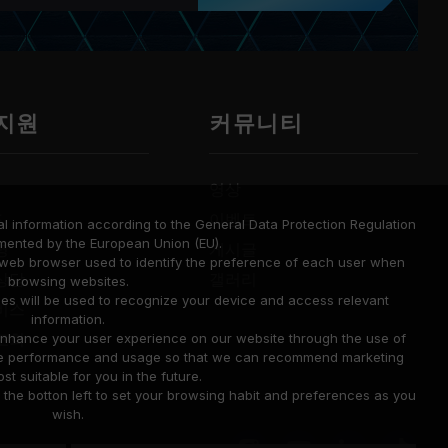
 지원
커뮤니티
영상
드
이벤트
l information according to the General Data Protection Regulation
mented by the European Union (EU).
명
게시글
a web browser used to identify the preference of each user when
상담
갤러리
browsing websites.
ies will be used to recognize your device and access relevant
비스
information.
조회
o enhance your user experience on our website through the use of
site performance and usage so that we can recommend marketing
st suitable for you in the future.
he botton left to set your browsing habit and preferences as you
wish.