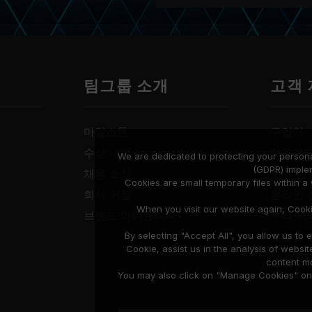
팀그룹 소개
고객
마일스톤
구입처
수상 내역
다운로
We are dedicated to protecting your persona
(GDPR) imple
채용 소식
보증 설
Cookies are small temporary files within 
회사 거점
온라인 
When you visit our website again, Cook
브랜드 아이덴티티
수리 서
호환성 
By selecting "Accept All", you allow us t
Cookie, assist us in the analysis of web
content mo
You may also click on "Manage Cookies" on t