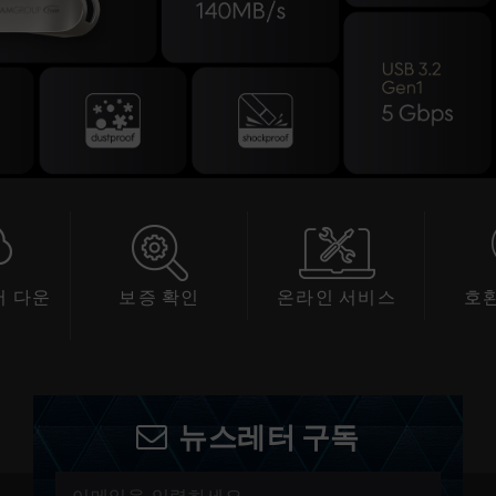
 다운
보증 확인
온라인 서비스
호
드
뉴스레터 구독