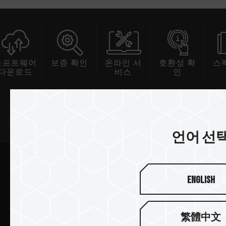
프트웨어
보증 확인
온라인 서
호환성 확
스펙 
운로드
비스
인
뉴스레터 구독
언어 선
English
보내기
繁體中文