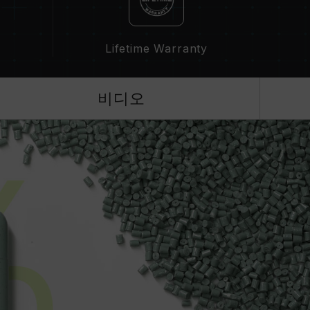
Lifetime Warranty
비디오