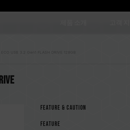
제품 소개
고객 
 ECO USB 3.2 Gen1 FLASH DRIVE 128GB
RIVE
FEATURE & CAUTION
FEATURE