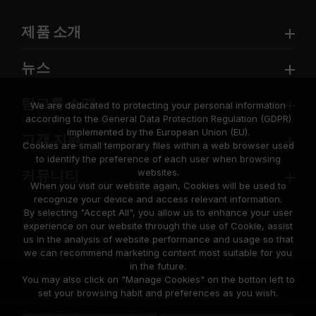
제품 소개
뉴스
팀그룹 소개
We are dedicated to protecting your personal information
according to the General Data Protection Regulation (GDPR)
implemented by the European Union (EU).
고객 지원
Cookies are small temporary files within a web browser used
to identify the preference of each user when browsing
websites.
커뮤니티
When you visit our website again, Cookies will be used to
recognize your device and access relevant information.
By selecting "Accept All", you allow us to enhance your user
experience on our website through the use of Cookie, assist
us in the analysis of website performance and usage so that
we can recommend marketing content most suitable for you
in the future.
© 2026 Team Group Inc. All Rights Reserved.
You may also click on "Manage Cookies" on the botton left to
set your browsing habit and preferences as you wish.
Privacy Policy
Cookie Policy