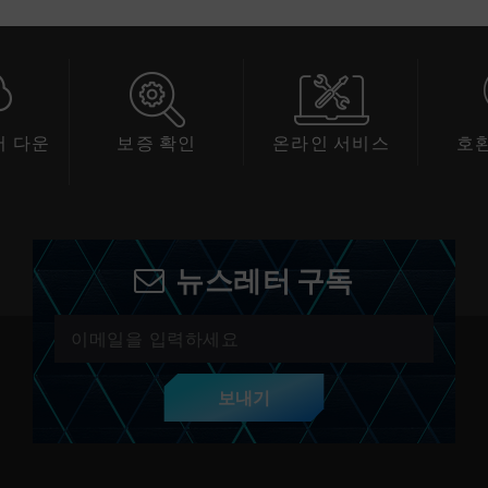
 다운
보증 확인
온라인 서비스
호
드
뉴스레터 구독
보내기