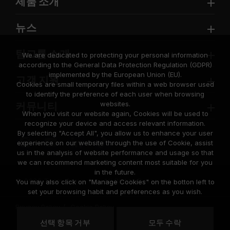
제품 소개
뉴스
팀그룹 소개
We are dedicated to protecting your personal information
according to the General Data Protection Regulation (GDPR)
implemented by the European Union (EU).
고객 지원
Cookies are small temporary files within a web browser used
to identify the preference of each user when browsing
websites.
커뮤니티
When you visit our website again, Cookies will be used to
recognize your device and access relevant information.
By selecting "Accept All", you allow us to enhance your user
experience on our website through the use of Cookie, assist
us in the analysis of website performance and usage so that
we can recommend marketing content most suitable for you
in the future.
© 2026 Team Group Inc. All Rights Reserved.
You may also click on "Manage Cookies" on the botton left to
set your browsing habit and preferences as you wish.
Privacy Policy
Cookie Policy
United
선택 항목 거부
모두 수락
위치