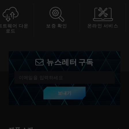
 다운
보증 확인
온라인 서비스
호
드
뉴스레터 구독
보내기