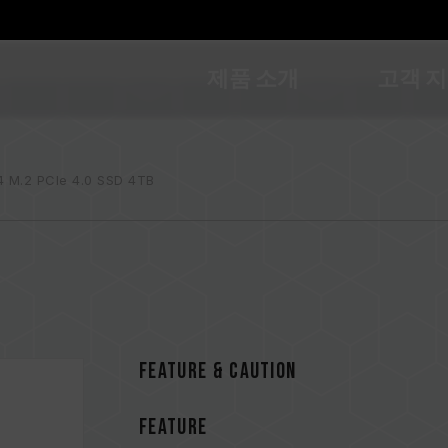
제품 소개
고객 
 M.2 PCIe 4.0 SSD 4TB
FEATURE & CAUTION
FEATURE