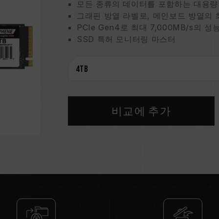
모든 종류의 데이터를 포함하는 대용량
그래핀 방열 라벨로, 메인보드 방열의 
PCIe Gen4로 최대 7,000MB/s의 성
SSD 특허 모니터링 마스터
재활용 가능한 포장재로 환경 보호, 지
5년 보증으로 완벽하게 보호
그래핀 방열판 라벨 특허
대만 실용 특허 (번호: M628748)
중국 실용 특허 (번호: CN 217135922 
S.M.A.R.T. 특허 소프트웨어
비교에 추가
대만 발명 특허 (번호: I751753)