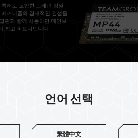
의 독점 특허로 도입한 그래핀 방열
조립 메커니즘의 잠재적인 간섭을
 방열판과 함께 사용하면 메인보
의 최고 파트너입니다.
언어 선택
PCIe Gen4로 
繁體中文