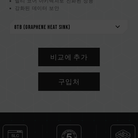
멀티 코어 아키텍처로 진화된 성능
강화된 데이터 보안
새롭게 향상된 오류 정정 기술
특허받은 그래핀 방열판 부착으열 방출을 강화하
고 안정적인 시스템 작동
스마트 건강 모니터링 지킴이
지구 지킴이, 환경 보호를 위한 실천
특허 그래핀 방열판
비교에 추가
미국 발명특허 (No.: US11051392B2)
대만 발명특허 (No.: I703921)
중국 실용 특허 (No.: CN 211019739 U)
구입처
S.M.A.R.T. 특허 소프트웨어
대만 발명 특허 (No.: I751753)
CAUTION
SSD가 이전 버전의 펌웨어를 사용 중인 경우,
지
원 서비스 - 다운로드 센터에서
전용 펌웨어 버전
으로 업데이트하시길 권장합니다.