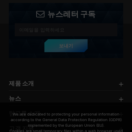
뉴스레터 구독
보내기
제품 소개
뉴스
팀그룹 소개
We are dedicated to protecting your personal information
according to the General Data Protection Regulation (GDPR)
implemented by the European Union (EU).
고객 지원
Cookies are small temporary files within a web browser used