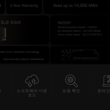
 다운
보증 확인
온라인 서비스
호
드