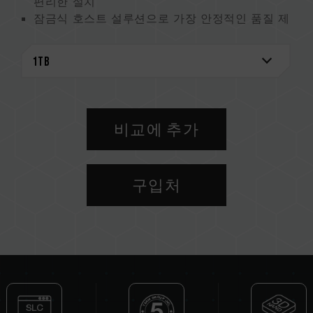
편리한 설치
잠금식 호스트 설루션으로 가장 안정적인 품질 제
공
최적화된 성능, 안정성과 수명 겸비
스마트 건강 모니터링 지킴이
지구 지킴이, 환경 보호를 위한 실천
특허 그래핀 방열판
미국 발명특허 (No.: US11051392B2)
비교에 추가
대만 발명특허 (No.: I703921)
중국 실용 특허 (No.: CN 211019739 U)
S.M.A.R.T. 특허 소프트웨어
구입처
대만 발명 특허 (No.: I751753)