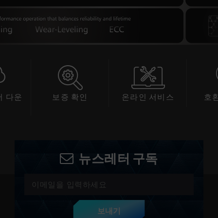
 다운
보증 확인
온라인 서비스
호
드
뉴스레터 구독
보내기