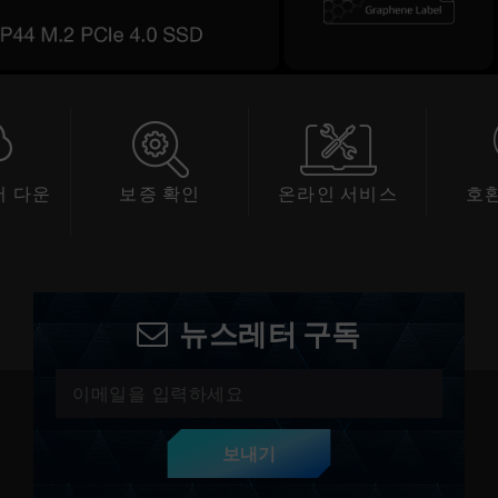
 다운
보증 확인
온라인 서비스
호
드
뉴스레터 구독
보내기