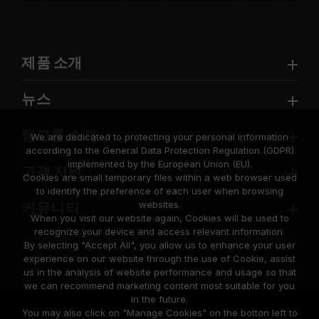
제품 소개
뉴스
팀그룹 소개
We are dedicated to protecting your personal information
according to the General Data Protection Regulation (GDPR)
implemented by the European Union (EU).
고객 지원
Cookies are small temporary files within a web browser used
to identify the preference of each user when browsing
websites.
커뮤니티
When you visit our website again, Cookies will be used to
recognize your device and access relevant information.
By selecting "Accept All", you allow us to enhance your user
experience on our website through the use of Cookie, assist
us in the analysis of website performance and usage so that
we can recommend marketing content most suitable for you
in the future.
© 2026 Team Group Inc. All Rights Reserved.
You may also click on "Manage Cookies" on the botton left to