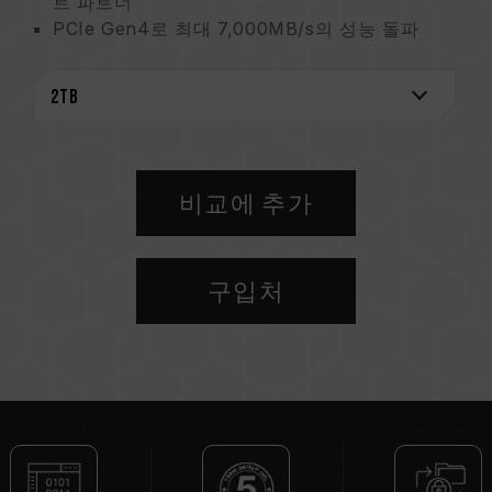
트 파트너
PCIe Gen4로 최대 7,000MB/s의 성능 돌파
SSD 특허 모니터링 마스터
재활용 가능한 포장재로 환경 보호, 지구 사랑
5년 보증으로 완벽하게 보호
그래핀 방열판 라벨 특허
대만 실용 특허 (번호: M628748)
중국 실용 특허 (번호: CN 217135922 U)
비교에 추가
S.M.A.R.T. 특허 소프트웨어
대만 발명 특허 (번호: I751753)
구입처