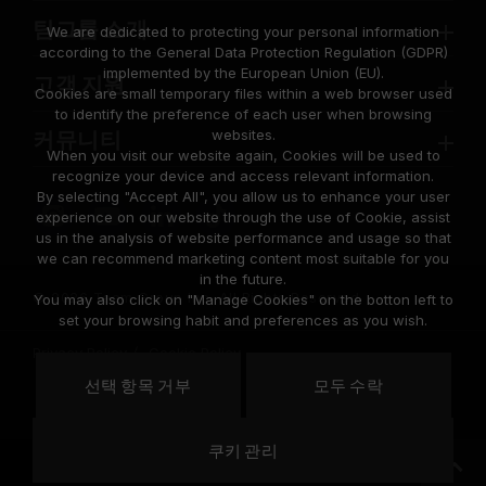
팀그룹 소개
We are dedicated to protecting your personal information
according to the General Data Protection Regulation (GDPR)
implemented by the European Union (EU).
고객 지원
Cookies are small temporary files within a web browser used
to identify the preference of each user when browsing
websites.
커뮤니티
When you visit our website again, Cookies will be used to
recognize your device and access relevant information.
By selecting "Accept All", you allow us to enhance your user
experience on our website through the use of Cookie, assist
us in the analysis of website performance and usage so that
we can recommend marketing content most suitable for you
in the future.
© 2026 Team Group Inc. All Rights Reserved.
You may also click on "Manage Cookies" on the botton left to
set your browsing habit and preferences as you wish.
Privacy Policy
Cookie Policy
United
선택 항목 거부
모두 수락
위치
States
쿠키 관리