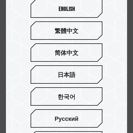
English
繁體中文
简体中文
SATA III보다 3배 빠름
MP33 M.2 PCIe 솔리드 스테이트 드라이브의 최대
日本語
읽기/쓰기 속도는 SATA 6Gb/s 인터페이스보다 3
배 빠른 1,800/1,500
MB/s
입니다. 컴퓨터 작업자와
게이머에게 최고의 비디오/그래픽 편집 소프트웨어
한국어
및 게임을 로드 하는 경우에도 지연 없이 가장 매끄
럽고 최상의 게임 경험과 초고속 성능을 제공하는
Русский
소프트웨어를 로드하고 게임을 하는 동안 작동 지연
을 줄일 수 있습니다.