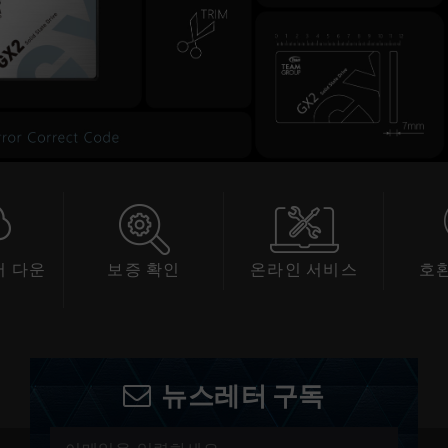
 다운
보증 확인
온라인 서비스
호
드
뉴스레터 구독