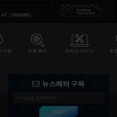
 다운
보증 확인
온라인 서비스
호
드
뉴스레터 구독
보내기