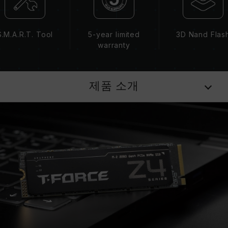
S.M.A.R.T. Tool
5-year limited
3D Nand Flas
warranty
제품 소개