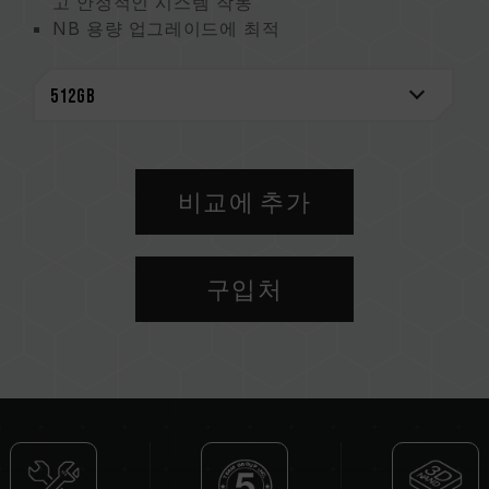
고 안정적인 시스템 작동
NB 용량 업그레이드에 최적
지능형 관리 기술 – 믿을 수 있는 신뢰성
특허받은 건강 모니터링 마스터
환경 보호를 위한 실천
특허받은 그래핀 방열판
미국 발명특허 (인증번호: US11051392B2)
대만 발명특허 (인증번호: I703921)
비교에 추가
중국 신규 특허 (인증번호: CN 211019739 U)
S.M.A.R.T. 특허 소프트웨어
대만 발명특허 (No.: I751753）
구입처