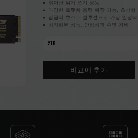
뛰어난 읽기 쓰기 성능
다양한 플랫폼 용량 확장 가능, 초박형
잠금식 호스트 설루션으로 가장 안정적
최적화된 성능, 안정성과 수명 겸비
스마트 건강 모니터링 지킴이
지구 지킴이, 환경 보호를 위한 실천
특허 그래핀 방열판
미국 발명특허 (No.: US11051392B2)
대만 발명특허 (No.: I703921)
중국 실용 특허 (No.: CN 211019739 
비교에 추가
S.M.A.R.T. 특허 소프트웨어
대만 발명 특허 (No.: I751753)