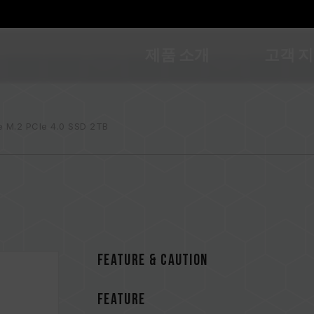
제품 소개
고객 
e M.2 PCIe 4.0 SSD 2TB
FEATURE & CAUTION
FEATURE