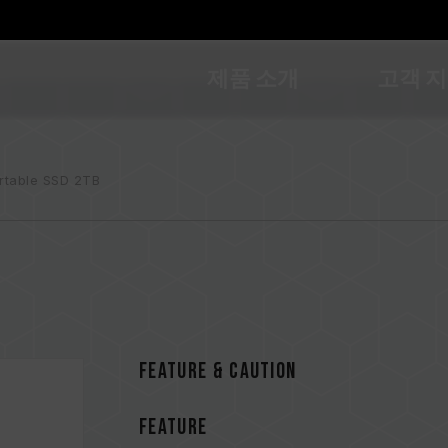
제품 소개
고객 
rtable SSD 2TB
FEATURE & CAUTION
FEATURE