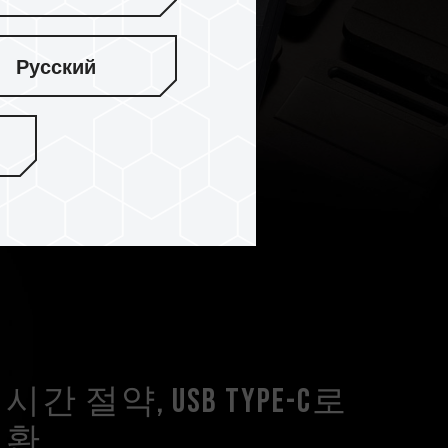
Русский
 절약, USB Type-C로
호환