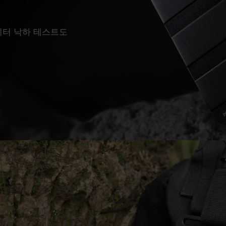
됨
2미터 낙하 테스트도