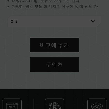
캐싱(Caching) 분류로 자유로운 선택
다양한 냉각 모듈 패키지로 요구에 맞춰 선택 가
능
안정성과 수명을 모두 고려한 최적화된 성능
특허받은 건강 모니터링 마스터
환경 보호를 위한 실천
특허받은 그래핀 방열 라벨
미국 발명특허 (인증번호: US11051392B2)
비교에 추가
대만 발명특허 (인증번호: I703921)
중국 신규 특허 (인증번호: CN 211019739 U)
S.M.A.R.T. 특허 소프트웨어
구입처
대만 발명특허 (No.: I751753）