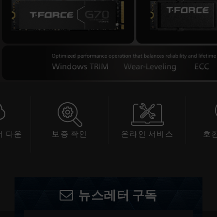
 다운
보증 확인
온라인 서비스
호
드
뉴스레터 구독