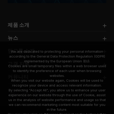
제품 소개
뉴스
팀그룹 소개
We are dedicated to protecting your personal information
according to the General Data Protection Regulation (GDPR)
implemented by the European Union (EU).
고객 지원
Cookies are small temporary files within a web browser used
to identify the preference of each user when browsing
websites.
커뮤니티
When you visit our website again, Cookies will be used to
recognize your device and access relevant information.
By selecting "Accept All", you allow us to enhance your user
experience on our website through the use of Cookie, assist
us in the analysis of website performance and usage so that
we can recommend marketing content most suitable for you
in the future.
© 2026 Team Group Inc. All Rights Reserved.