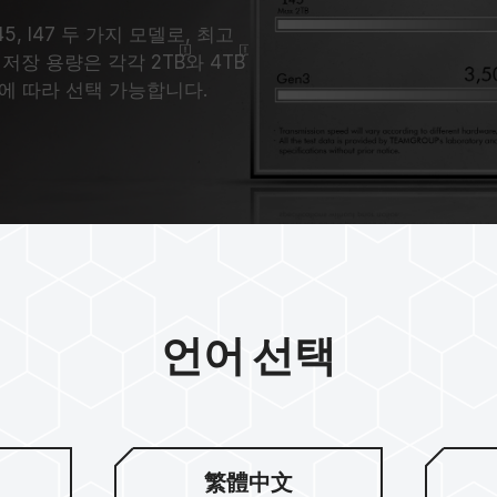
는 I45, I47 두 가지 모델로, 최고
대 저장 용량은 각각 2
TB
와 4
TB
에 따라 선택 가능합니다.
언어 선택
특허받은 초박
繁體中文