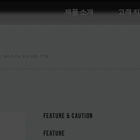
제품 소개
고객 
 I45 PCIe 4.0 SSD 2TB
FEATURE & CAUTION
FEATURE