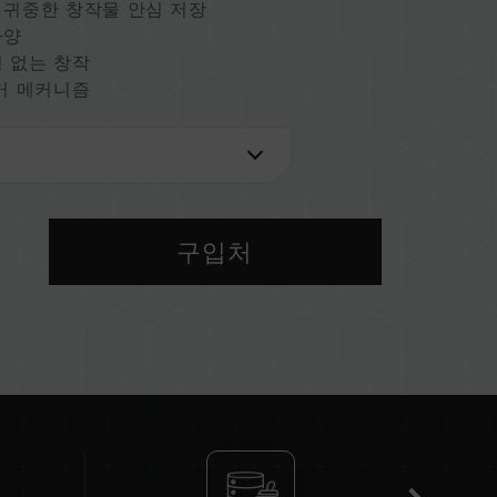
 귀중한 창작물 안심 저장
사양
 없는 창작
거 메커니즘
작
U)
구입처