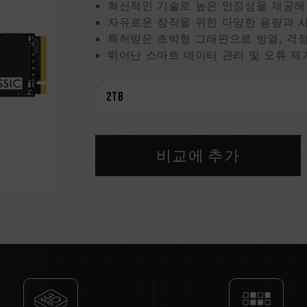
혁신적인 기술로 높은 안정성을 제공해
자유로운 창작을 위한 다양한 용량과 
특허받은 초박형 그래핀으로 방열, 걱정
뛰어난 스마트 데이터 관리 및 오류 제
SSD 건강 상태 파악으로 더 안심한 창
지속 가능한 지구를 위한 친환경 제품
특허 그래핀 방열판
미국 발명특허 (No.: US11051392B2)
대만 발명특허 (No.: I703921)
중국 실용 특허 (No.: CN 211019739 
비교에 추가
S.M.A.R.T. 특허 소프트웨어
대만 발명 특허 (No.: I751753)