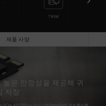
TRIM
Gra
제품 사양
 높은 안정성을 제공해 귀
심 저장
ries PCIe 4.0 SSD는 이노그릿(InnoGrit) 컨트롤러를