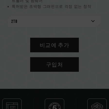
트롤러 및 펌웨어
특허받은 초박형 그래핀으로 걱정 없는 창작
우월한 스마트 관리 및 오류 제거 메커니즘
SSD 상태 추적으로 안심 창작
지속 가능한 지구를 위한 친환경 제품
특허받은 그래핀 방열판
미국 발명특허 (인증번호: US11051392B2)
대만 발명특허 (인증번호: I703921)
비교에 추가
중국 신규 특허 (인증번호: CN 211019739 U)
S.M.A.R.T. 특허 소프트웨어
대만 발명특허 (No.: I751753）
구입처