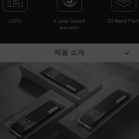
LDPC
5-year limited
3D Nand Flas
warranty
제품 소개