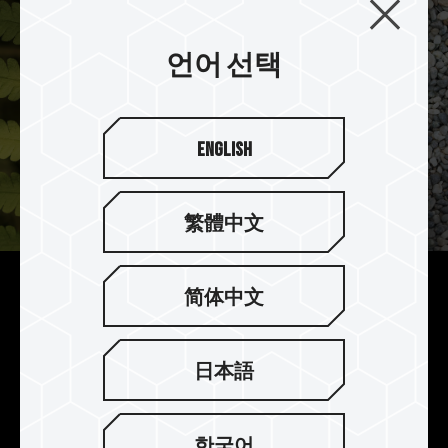
언어 선택
English
繁體中文
简体中文
내구성 있는 디자인
T-CREATE EXPERT SDXC UHS-II U3 V60은 방수,
방진, 충격 방지, 정전기 방지, X-ray 방지와 고온 및
日本語
저온 방지 기능 등의 엄격한 테스트를 통과한 제품
입니다.
한국어