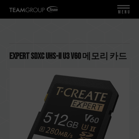
MENU
EXPERT SDXC UHS-II U3 V60 메모리 카드