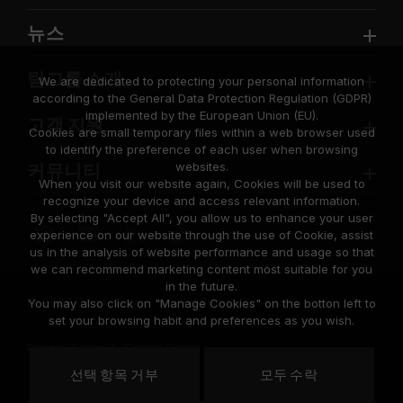
뉴스
팀그룹 소개
We are dedicated to protecting your personal information
according to the General Data Protection Regulation (GDPR)
implemented by the European Union (EU).
고객 지원
Cookies are small temporary files within a web browser used
to identify the preference of each user when browsing
websites.
커뮤니티
When you visit our website again, Cookies will be used to
recognize your device and access relevant information.
By selecting "Accept All", you allow us to enhance your user
experience on our website through the use of Cookie, assist
us in the analysis of website performance and usage so that
we can recommend marketing content most suitable for you
in the future.
© 2026 Team Group Inc. All Rights Reserved.
You may also click on "Manage Cookies" on the botton left to
set your browsing habit and preferences as you wish.
Privacy Policy
Cookie Policy
United
선택 항목 거부
모두 수락
위치
States