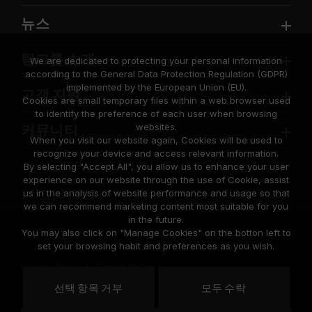
뉴스
팀그룹 소개
We are dedicated to protecting your personal information
according to the General Data Protection Regulation (GDPR)
implemented by the European Union (EU).
고객 지원
Cookies are small temporary files within a web browser used
to identify the preference of each user when browsing
websites.
커뮤니티
When you visit our website again, Cookies will be used to
recognize your device and access relevant information.
By selecting "Accept All", you allow us to enhance your user
experience on our website through the use of Cookie, assist
us in the analysis of website performance and usage so that
we can recommend marketing content most suitable for you
in the future.
© 2026 Team Group Inc. All Rights Reserved.
You may also click on "Manage Cookies" on the botton left to
set your browsing habit and preferences as you wish.
Privacy Policy
Cookie Policy
United
선택 항목 거부
모두 수락
위치
States