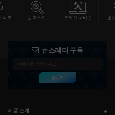
 다운
보증 확인
온라인 서비스
호
드
뉴스레터 구독
보내기
제품 소개