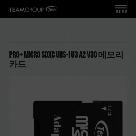
MENU
PRO+ Micro SDXC UHS-I U3 A2 V30 메모리
카드