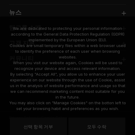
뉴스
팀그룹 소개
We are dedicated to protecting your personal information
according to the General Data Protection Regulation (GDPR)
implemented by the European Union (EU).
고객 지원
Cookies are small temporary files within a web browser used
to identify the preference of each user when browsing
websites.
커뮤니티
When you visit our website again, Cookies will be used to
recognize your device and access relevant information.
By selecting "Accept All", you allow us to enhance your user
experience on our website through the use of Cookie, assist
us in the analysis of website performance and usage so that
we can recommend marketing content most suitable for you
in the future.
© 2026 Team Group Inc. All Rights Reserved.
You may also click on "Manage Cookies" on the botton left to
set your browsing habit and preferences as you wish.
Privacy Policy
Cookie Policy
United
선택 항목 거부
모두 수락
위치
States