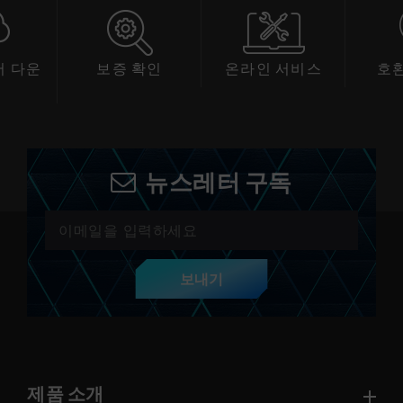
 다운
보증 확인
온라인 서비스
호
드
뉴스레터 구독
보내기
제품 소개