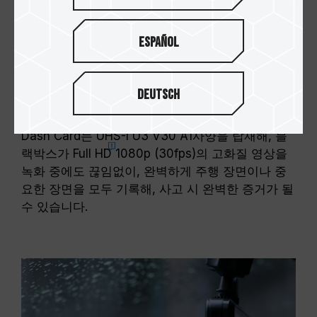
Español
Deutsch
FULL HD 영상 녹화에 적합
Dash Card는
UHS-I U3 V30
A1사양을 탑재해, 블
랙박스가
Full HD
1080p (30fps)의 고화질 영상을
녹화 중에도 끊임없이, 완벽하게 주행 장면이나 중
요한 장면을 모두 기록해, 사고 시 완벽한 증거가 될
수 있습니다.