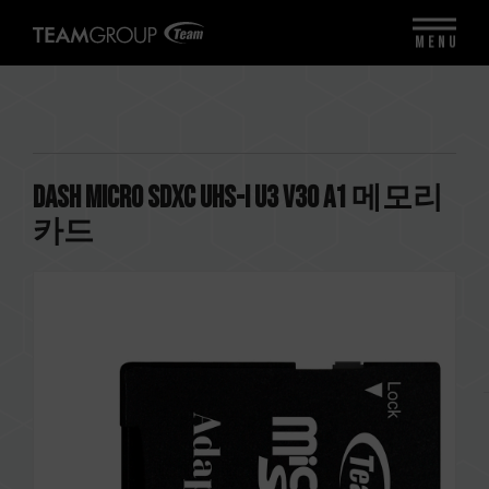
MENU
Dash Micro SDXC UHS-I U3 V30 A1 메모리
카드