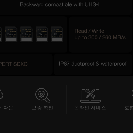
 다운
보증 확인
온라인 서비스
호
드