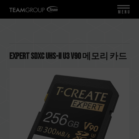
MENU
EXPERT SDXC UHS-II U3 V90 메모리 카드