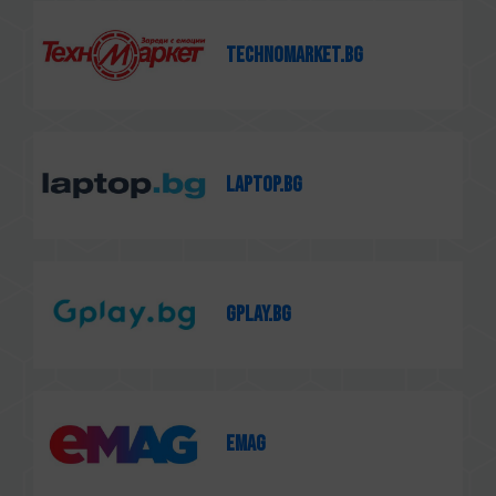
technomarket.bg
laptop.bg
Gplay.bg
emag