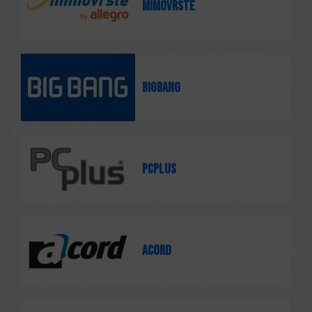
Mimovrste
BigBang
Pcplus
Acord