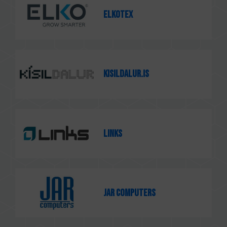
Elkotex
Kisildalur.is
Links
JAR Computers