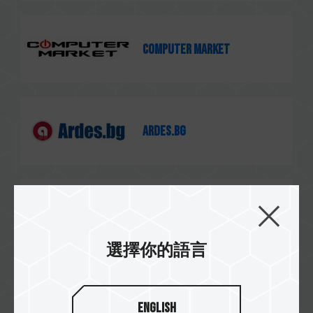
Computer Market
Ardes.bg
Vali Computers
選擇你的語言
Most Computer
English