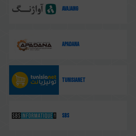
Avajang
Apadana
Tunisianet
SBS