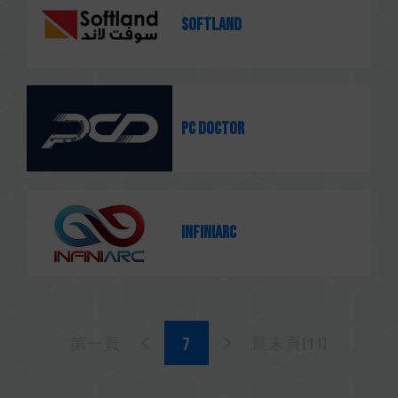
Softland
PC Doctor
Infiniarc
第一頁
最末頁(11)