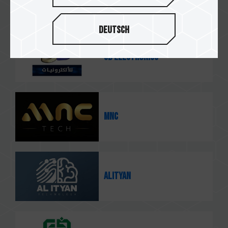
Deutsch
3D Electronics
MNC
Alityan