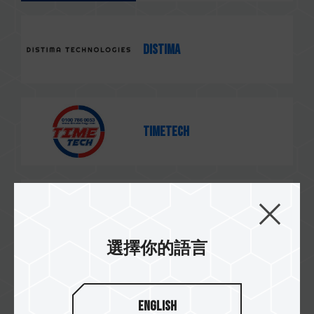
Distima
TimeTech
Power Tech
選擇你的語言
Jumia
English