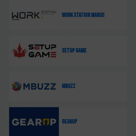
Work Station Maroc
Setup Game
Mbuzz
Gearup