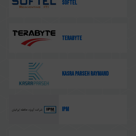
Softel
Terabyte
KASRA PARSEH RAYMAND
IPM