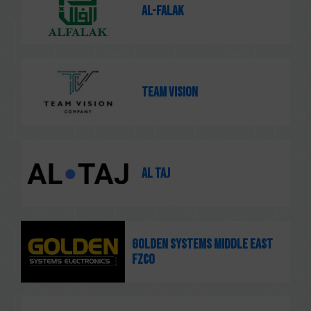
Al-Falak
Team Vision
Al Taj
GOLDEN SYSTEMS MIDDLE EAST
FZCO