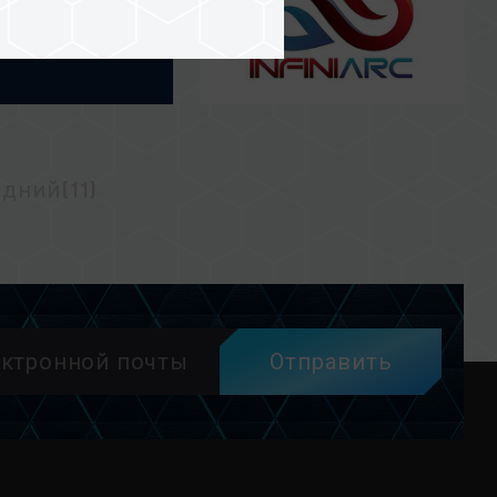
дний(11)
Отправить