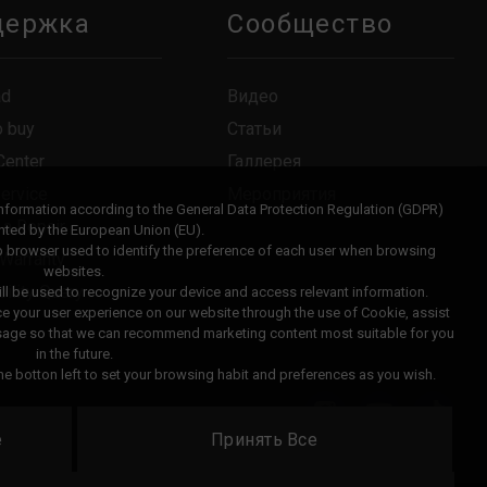
держка
Сообщество
ad
Видео
o buy
Статьи
Center
Галлерея
Service
Мероприятия
information according to the General Data Protection Regulation (GDPR)
 a Repair
ted by the European Union (EU).
eb browser used to identify the preference of each user when browsing
 Warranty
websites.
ility Query
ll be used to recognize your device and access relevant information.
ce your user experience on our website through the use of Cookie, assist
usage so that we can recommend marketing content most suitable for you
in the future.
e botton left to set your browsing habit and preferences as you wish.
е
Принять Все