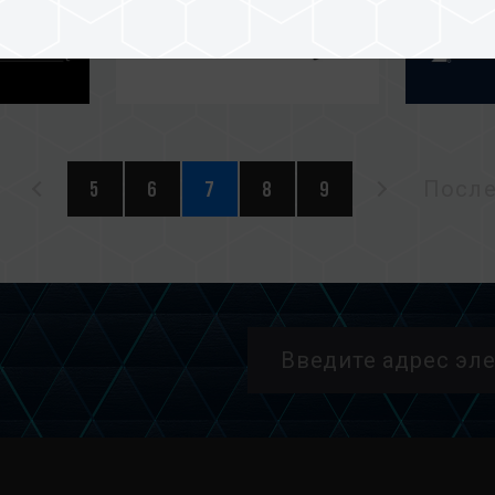
5
6
7
8
9
После