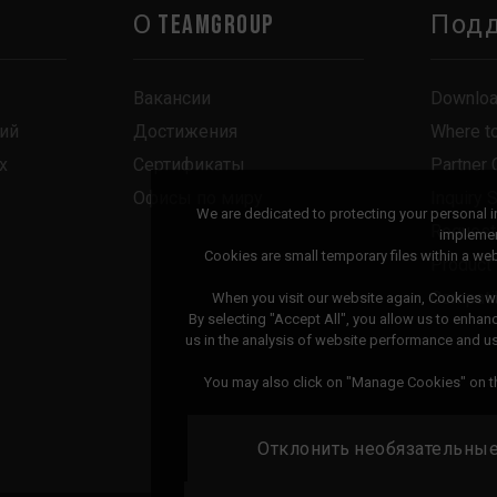
О TEAMGROUP
Под
Вакансии
Downlo
ий
Достижения
Where t
х
Сертификаты
Partner 
Офисы по миру
Inquiry 
We are dedicated to protecting your personal 
Request
implemen
Cookies are small temporary files within a w
Product
Compatib
When you visit our website again, Cookies wi
By selecting "Accept All", you allow us to enhan
us in the analysis of website performance and 
You may also click on "Manage Cookies" on th
Отклонить необязательны