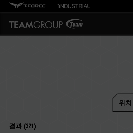
위치
결과 (
321
)