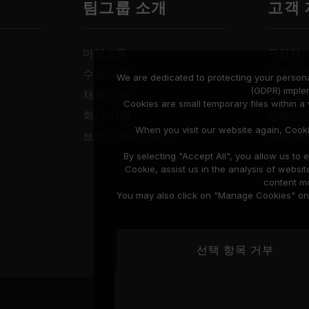
팀그룹 소개
고객
마일스톤
구입처
수상 내역
다운로
We are dedicated to protecting your persona
(GDPR) imple
채용 소식
보증 설
Cookies are small temporary files within 
회사 거점
온라인 
When you visit our website again, Cook
브랜드 아이덴티티
수리 서
호환성 
By selecting "Accept All", you allow us t
Cookie, assist us in the analysis of web
content mo
You may also click on "Manage Cookies" on t
선택 항목 거부
Privacy Policy