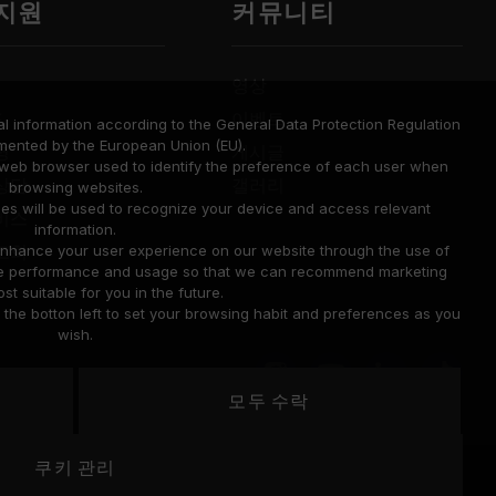
 지원
커뮤니티
영상
드
이벤트
l information according to the General Data Protection Regulation
mented by the European Union (EU).
명
게시글
a web browser used to identify the preference of each user when
상담
갤러리
browsing websites.
ies will be used to recognize your device and access relevant
비스
information.
조회
o enhance your user experience on our website through the use of
site performance and usage so that we can recommend marketing
st suitable for you in the future.
he botton left to set your browsing habit and preferences as you
wish.
모두 수락
United
쿠키 관리
위치
Cookie Policy
States