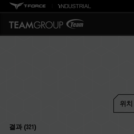
위치
결과 (
321
)