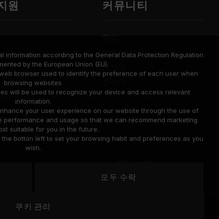
 지원
커뮤니티
영상
드
이벤트
l information according to the General Data Protection Regulation
mented by the European Union (EU).
명
게시글
a web browser used to identify the preference of each user when
상담
갤러리
browsing websites.
ies will be used to recognize your device and access relevant
비스
information.
조회
o enhance your user experience on our website through the use of
site performance and usage so that we can recommend marketing
st suitable for you in the future.
he botton left to set your browsing habit and preferences as you
wish.
모두 수락
United
쿠키 관리
위치
Cookie Policy
States