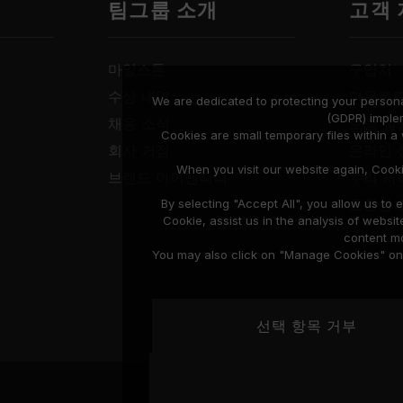
팀그룹 소개
고객
마일스톤
구입처
수상 내역
다운로
We are dedicated to protecting your persona
(GDPR) imple
채용 소식
보증 설
Cookies are small temporary files within 
회사 거점
온라인 
When you visit our website again, Cook
브랜드 아이덴티티
수리 서
호환성 
By selecting "Accept All", you allow us t
Cookie, assist us in the analysis of web
content mo
You may also click on "Manage Cookies" on t
선택 항목 거부
Privacy Policy