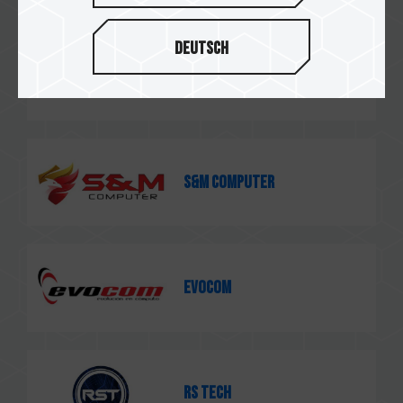
Deutsch
Extreme Tech
S&M Computer
EVOCOM
RS Tech