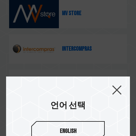
MV STORE
intercompras
DIGITALIFE
언어 선택
DDTech
English