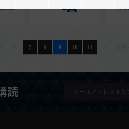
ジ
7
8
9
10
11
最終ペ
購読