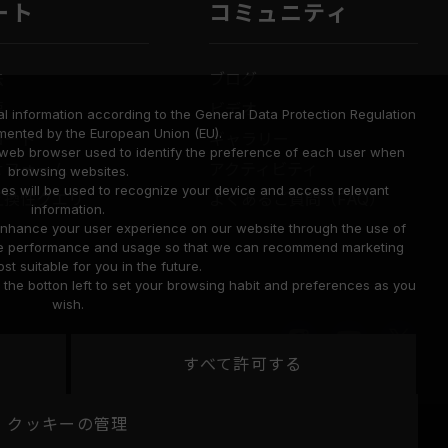
ート
コミュニティ
法
ブログ
要
ビデオ
l information according to the General Data Protection Regulation
mented by the European Union (EU).
ロード
ギャラリー
a web browser used to identify the preference of each user when
せフォーム
アクティビティ
browsing websites.
ies will be used to recognize your device and access relevant
互換性クエリ
よくあるご質問（FAQ）
information.
o enhance your user experience on our website through the use of
site performance and usage so that we can recommend marketing
st suitable for you in the future.
he botton left to set your browsing habit and preferences as you
wish.
すべて許可する
United
クッキーの管理
地域
Cookie のポリシー