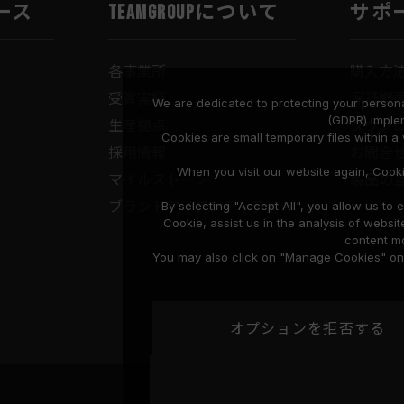
ース
TEAMGROUPについて
サポ
各事業所
購入方
受賞実績
保証概
We are dedicated to protecting your persona
(GDPR) imple
生産拠点
ダウン
Cookies are small temporary files within 
採用情報
お問合
When you visit our website again, Cook
マイルストーン
製品の
ブランドアイデンティティ
By selecting "Accept All", you allow us t
Cookie, assist us in the analysis of web
content mo
You may also click on "Manage Cookies" on t
オプションを拒否する
プライバシーポリシー