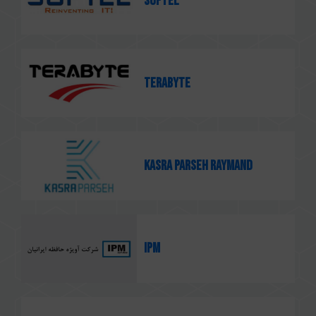
Softel
Terabyte
KASRA PARSEH RAYMAND
IPM