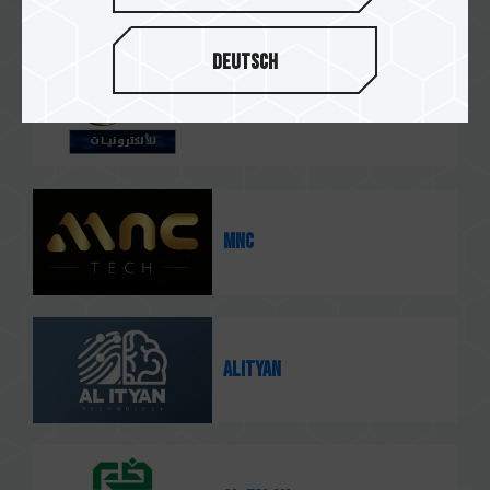
Deutsch
3D Electronics
MNC
Alityan