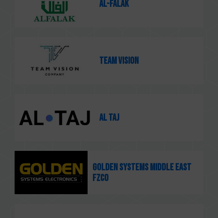
Al-Falak
Team Vision
Al Taj
GOLDEN SYSTEMS MIDDLE EAST
FZCO