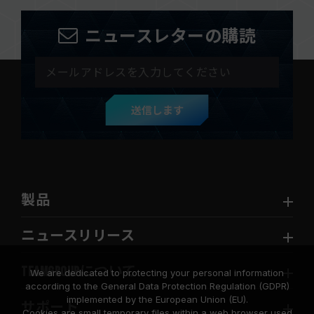
ニュースレターの購読
送信します
製品
ニュースリリース
TEAMGROUPについて
We are dedicated to protecting your personal information
according to the General Data Protection Regulation (GDPR)
implemented by the European Union (EU).
サポート
Cookies are small temporary files within a web browser used