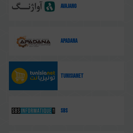
Avajang
Apadana
Tunisianet
SBS