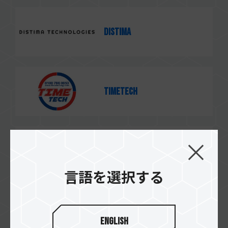
Distima
TimeTech
Power Tech
言語を選択する
Jumia
English