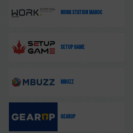
Work Station Maroc
Setup Game
Mbuzz
Gearup