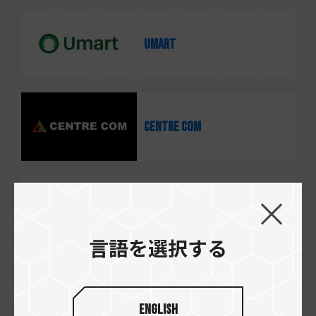
Umart
Centre Com
Scorptec
言語を選択する
PCCG
English