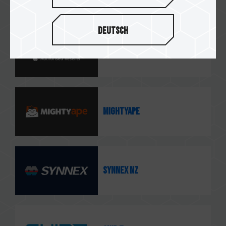
Deutsch
CELLO TECHNOLOGY
MIGHTYape
Synnex NZ