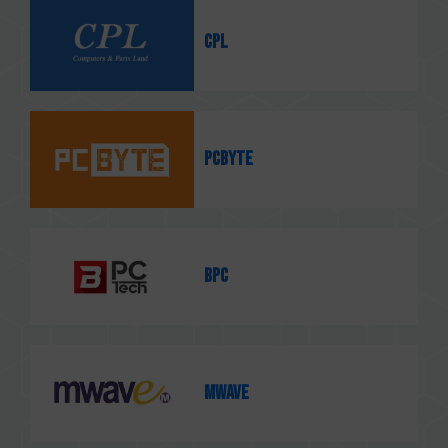
CPL
PCbyte
BPC
Mwave