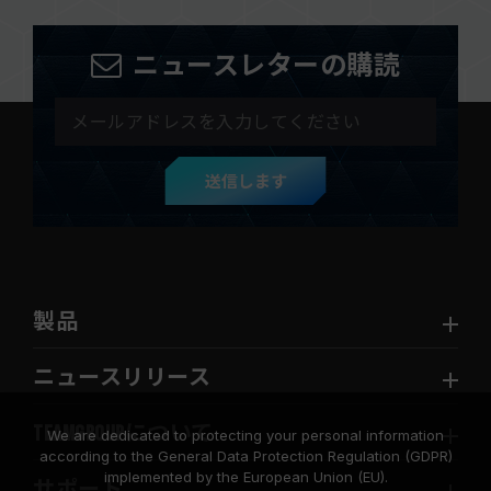
ニュースレターの購読
送信します
製品
ニュースリリース
TEAMGROUPについて
We are dedicated to protecting your personal information
according to the General Data Protection Regulation (GDPR)
implemented by the European Union (EU).
サポート