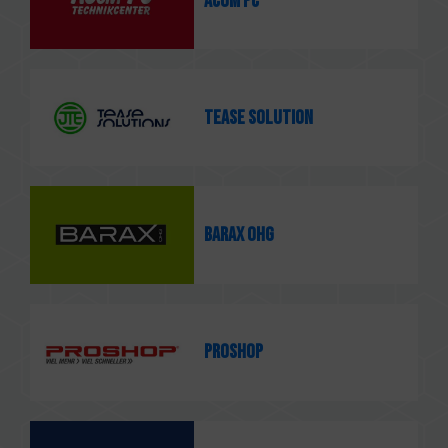
ACom PC
TEASE SOLUTION
barax OHG
PROSHOP