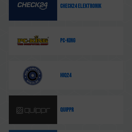
CHECK24 Elektronik
PC-King
HiQ24
quippr