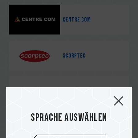
Centre Com
Scorptec
PCCG
Sprache auswählen
MMT