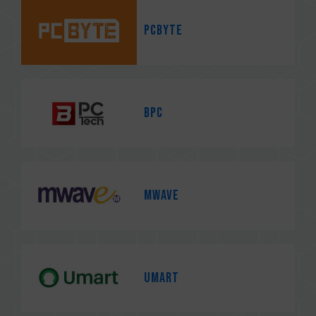
PCbyte
BPC
Mwave
Umart