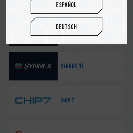
Español
Deutsch
MIGHTYape
Synnex NZ
CHIP 7