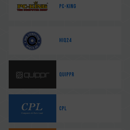
PC-King
HiQ24
quippr
CPL