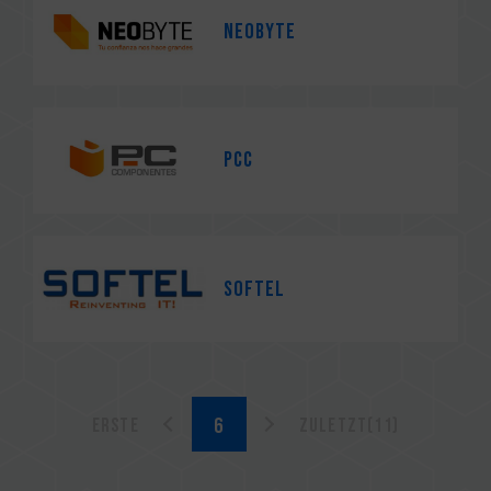
Neobyte
PCC
Softel
Erste
Zuletzt(11)