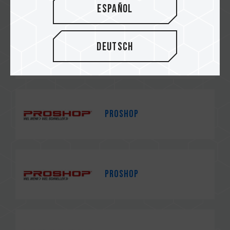
Español
Deutsch
Didgay Zansty
PROSHOP
PROSHOP