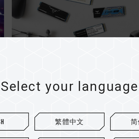
10.JAN.2021
Ổ cứng TEAMGROUP M.2
.
PCle nào là phù hợp nhất v..
Select your language
sh
繁體中文
简