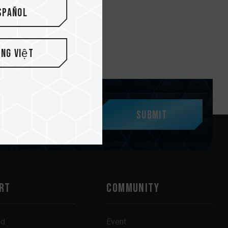
spañol
ếng Việt
Submit
RT
COMMUNITY
ad
Event