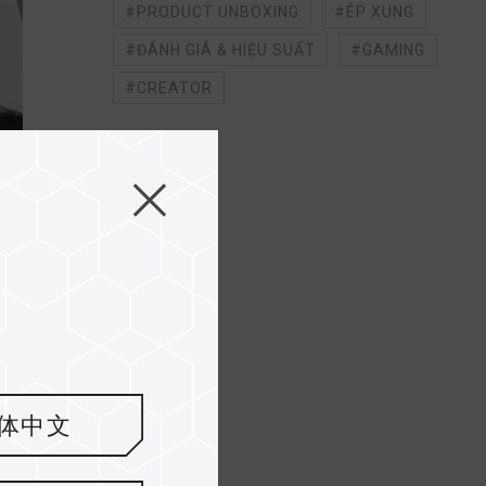
#PRODUCT UNBOXING
#ÉP XUNG
#ĐÁNH GIÁ & HIỆU SUẤT
#GAMING
#CREATOR
.
体中文