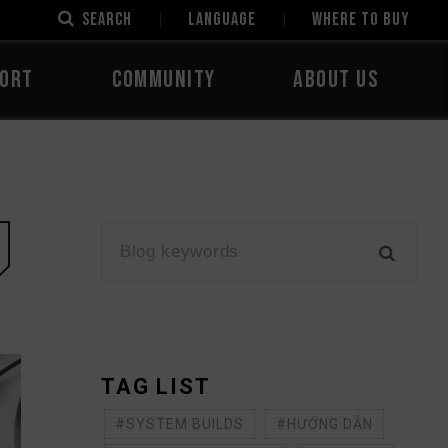
SEARCH
LANGUAGE
Where to Buy
ORT
COMMUNITY
ABOUT US
TAG LIST
#SYSTEM BUILDS
#HƯỚNG DẪN