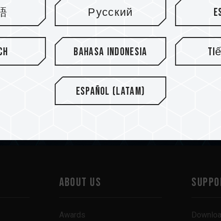
First page
2
3
4
5
6
語
Русский
E
ch
Bahasa Indonesia
Ti
Español (Latam)
ibe
ABOUT US
SUPPO
Awards
Downlo