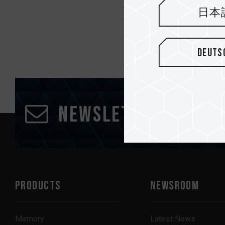
日本
Deuts
Newsletter Subscr
PRODUCTS
NEWSROOM
Memory
Latest News