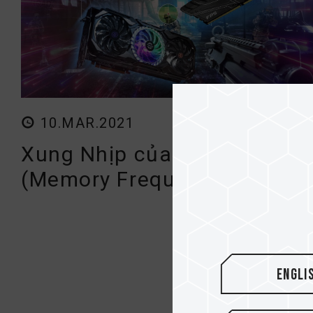
10.MAR.2021
Xung Nhịp của Bộ nhớ Ram
(Memory Frequency) có thậ..
Engli