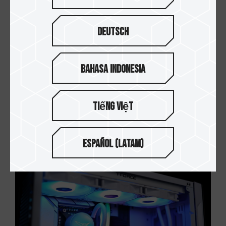
Deutsch
Bahasa Indonesia
Tiếng Việt
18.DEC.2024
跨平台超頻大揭密! DDR5 XMP⇄EXPO跨平台切換
Español (Latam)