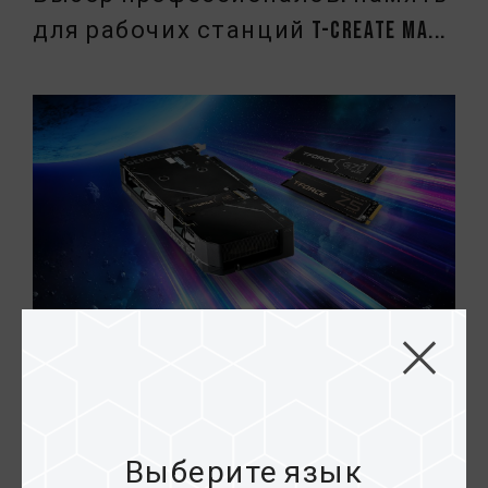
для рабочих станций T-CREATE MA...
28.JUN.2024
T-FORCE M.2 PCIe SSD может
устанавливаться на видеокар...
Выберите язык