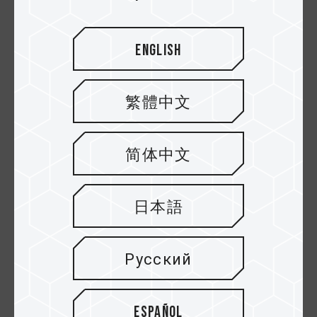
English
繁體中文
简体中文
18.MAY.2024
Связь между частотой памяти и
日本語
материнской платы
Русский
Español